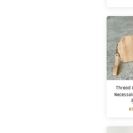
Thread 
Necess
N