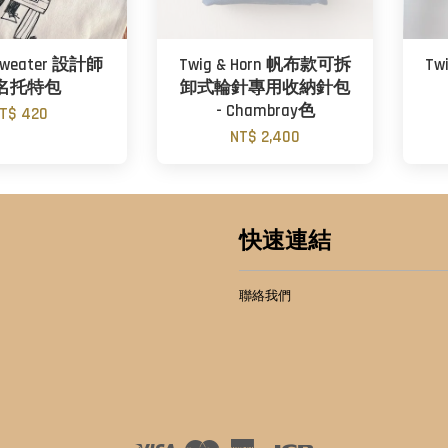
 Sweater 設計師
Twig & Horn 帆布款可拆
Tw
名托特包
卸式輪針專用收納針包
- Chambray色
T$ 420
NT$ 2,400
快速連結
聯絡我們
Visa
Master
American
JCB