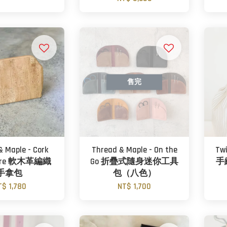
售完
& Maple - Cork
Thread & Maple - On the
Tw
aire 軟木革編織
Go 折疊式隨身迷你工具
手
手拿包
包（八色）
T$ 1,780
NT$ 1,700