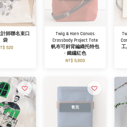
ia 設計師聯名束口
Twig & Horn Canvas
Tw
袋
Crossbody Project Tote
Ca
帆布可斜背編織托特包
工
T$ 520
- 鐵鏽紅色
NT$ 5,900
售完