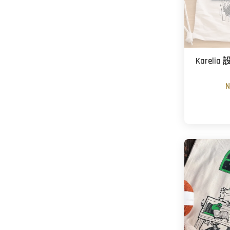
Karel
N