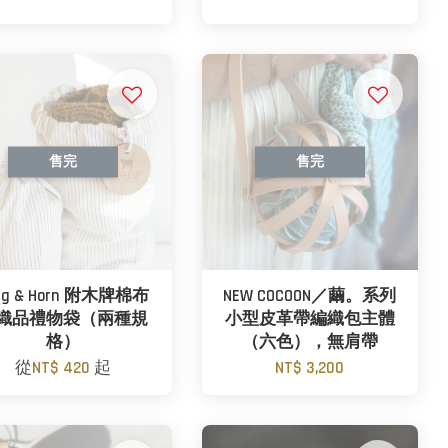
售完
售完
ig & Horn 附木牌棉布
NEW COCOON／繭。系列
織品禮物袋（兩種規
小型皮革帶編織包主體
格）
（六色），無肩帶
從
NT$ 420
起
NT$ 3,200