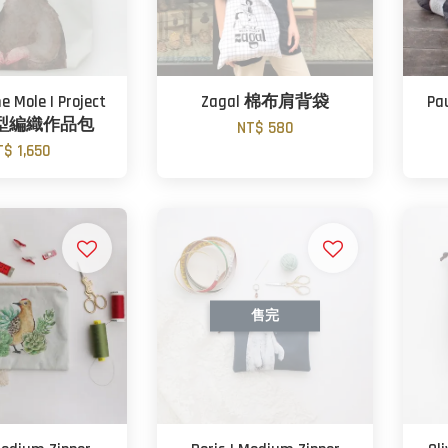
e Mole | Project
Zagal 棉布肩背袋
Pa
中型編織作品包
NT$ 580
T$ 1,650
售完