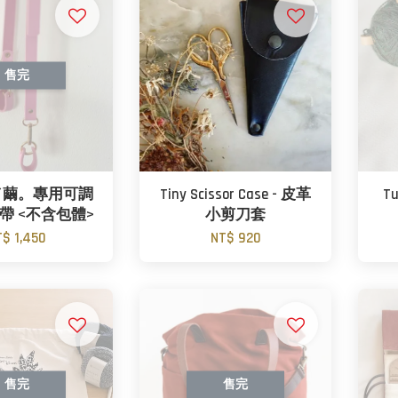
售完
N／繭。專用可調
Tiny Scissor Case - 皮革
T
帶 <不含包體>
小剪刀套
T$ 1,450
NT$ 920
售完
售完