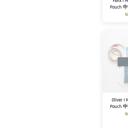
Felix |
Pouch
N
Oliver |
Pouch
N