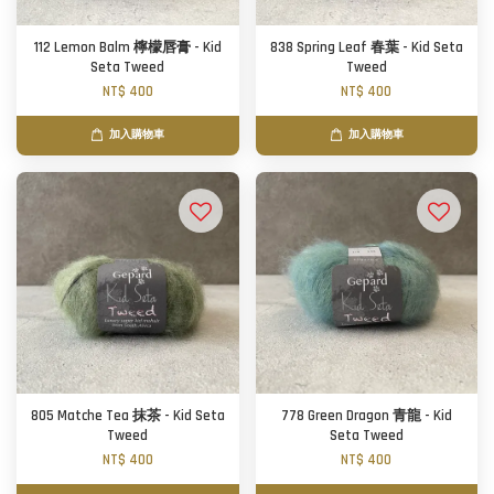
112 Lemon Balm 檸檬唇膏 - Kid
838 Spring Leaf 春葉 - Kid Seta
Seta Tweed
Tweed
NT$ 400
NT$ 400
加入購物車
加入購物車
805 Matche Tea 抹茶 - Kid Seta
778 Green Dragon 青龍 - Kid
Tweed
Seta Tweed
NT$ 400
NT$ 400