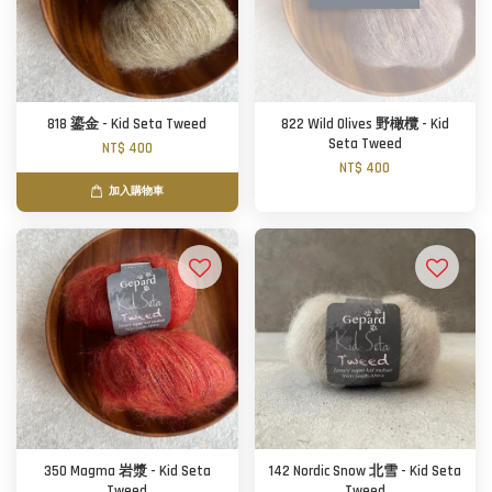
818 鎏金 - Kid Seta Tweed
822 Wild Olives 野橄欖 - Kid
Seta Tweed
NT$ 400
NT$ 400
加入購物車
350 Magma 岩漿 - Kid Seta
142 Nordic Snow 北雪 - Kid Seta
Tweed
Tweed