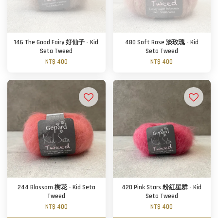
146 The Good Fairy 好仙子 - Kid
480 Soft Rose 淡玫瑰 - Kid
Seta Tweed
Seta Tweed
NT$ 400
NT$ 400
244 Blossom 樹花 - Kid Seta
420 Pink Stars 粉紅星群 - Kid
Tweed
Seta Tweed
NT$ 400
NT$ 400