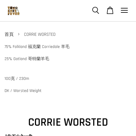
›
首頁
CORRIE WORSTED
75% Folkland 福克蘭 Corriedale 羊毛
25% Gotland
哥特蘭
羊毛
100克 / 230m
DK / Worsted Weight
CORRIE WORSTED