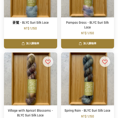
蒼鷺 - BLYC Suri Silk Lace
Pampas Grass - BLYC Suri Silk
Lace
NT$ 1,150
NT$ 1,150
加入購物車
加入購物車
Village with Apricot Blossoms -
Spring Rain - BLYC Suri Silk Lace
BLYC Suri Silk Lace
NT$ 1,150