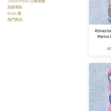
Tomoknitfever 日雜選物
預購專區
Books 書
熱門商品
Rhinesto
Merino 
N