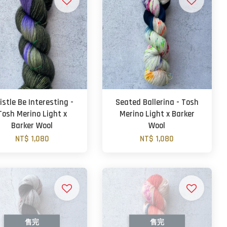
istle Be Interesting -
Seated Ballerina - Tosh
Tosh Merino Light x
Merino Light x Barker
Barker Wool
Wool
NT$ 1,080
NT$ 1,080
售完
售完