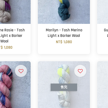
ne Rosie - Tosh
Marilyn - Tosh Merino
Gu
Light x Barker
Light x Barker Wool
Wool
NT$ 1,080
T$ 1,080
售完