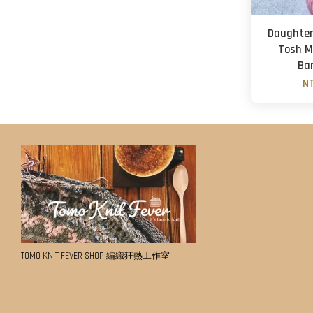
Daughter 
Tosh M
Ba
N
TOMO KNIT FEVER SHOP 編織狂熱工作室