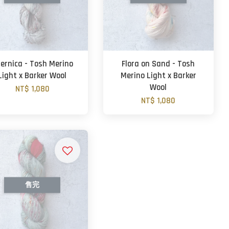
ernica - Tosh Merino
Flora on Sand - Tosh
Light x Barker Wool
Merino Light x Barker
Wool
NT$ 1,080
NT$ 1,080
售完