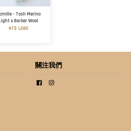
amille - Tosh Merino
Light x Barker Wool
NT$ 1,080
關注我們
Facebook
Instagram