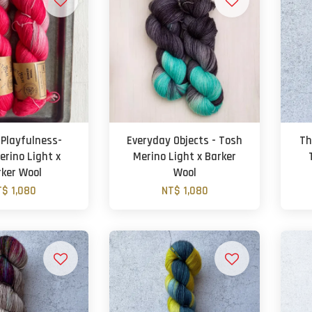
 Playfulness-
Everyday Objects - Tosh
Th
erino Light x
Merino Light x Barker
rker Wool
Wool
T$ 1,080
NT$ 1,080