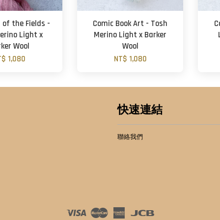
of the Fields -
Comic Book Art - Tosh
C
erino Light x
Merino Light x Barker
rker Wool
Wool
T$ 1,080
NT$ 1,080
快速連結
聯絡我們
Visa
Master
American
JCB