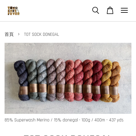
›
首頁
TOT SOCK DONEGAL
85% Superwash Merino / 15% donegal • 100g / 400m - 437 yds