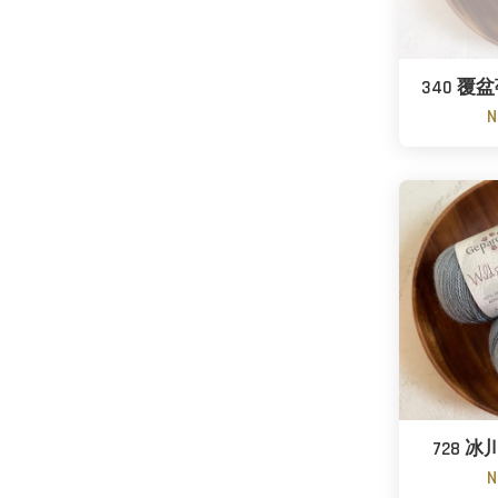
340 覆盆莓 
N
728 冰川 
N