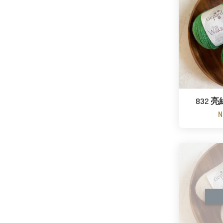
832 亮綠
N