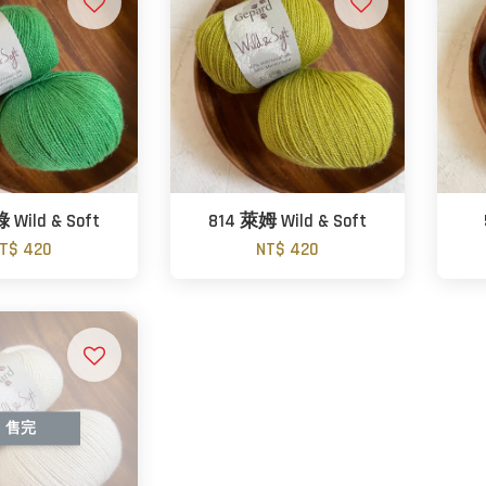
 Wild & Soft
814 萊姆 Wild & Soft
T$ 420
NT$ 420
售完