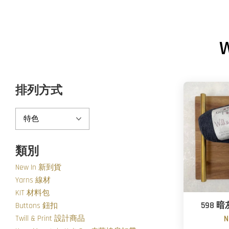
排列方式
類別
New In 新到貨
Yarns 線材
KIT 材料包
598 暗灰
Buttons 鈕扣
Twill & Print 設計商品
N