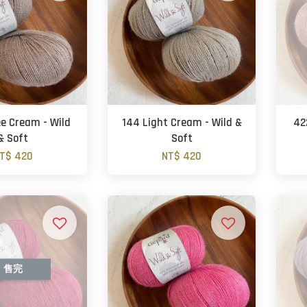
ee Cream - Wild
144 Light Cream - Wild &
42
& Soft
Soft
T$ 420
NT$ 420
售完