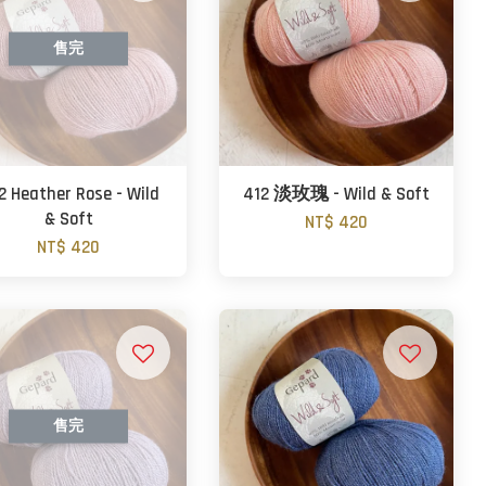
售完
2 Heather Rose - Wild
412 淡玫瑰 - Wild & Soft
& Soft
NT$ 420
NT$ 420
售完