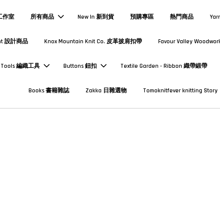
熱工作室
所有商品
New In 新到貨
預購專區
熱門商品
Yar
Print 設計商品
Knox Mountain Knit Co. 皮革披肩扣帶
Favour Valley Woodwor
Tools 編織工具
Buttons 鈕扣
Textile Garden - Ribbon 織帶緞帶
Books 書籍雜誌
Zakka 日雜選物
Tomoknitfever knitting Story