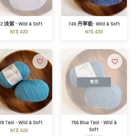
12 淡紫 - Wild & Soft
746 丹寧藍- Wild & Soft
NT$ 420
NT$ 420
售完
38 Teal - Wild & Soft
766 Blue Teal - Wild &
Soft
NT$ 420