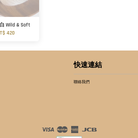
 Wild & Soft
T$ 420
快速連結
聯絡我們
Visa
Master
American
JCB
Express