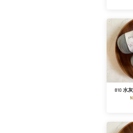
810 水灰色
N