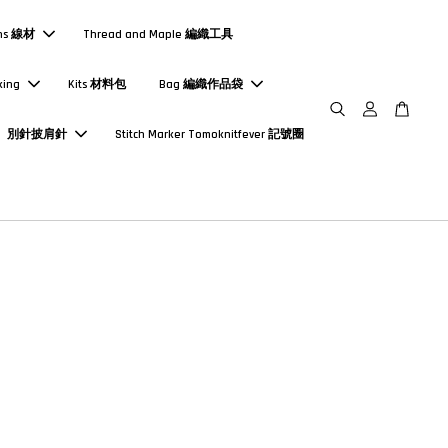
ns 線材
Thread and Maple 編織工具
king
Kits 材料包
Bag 編織作品袋
別針披肩針
Stitch Marker Tomoknitfever 記號圈