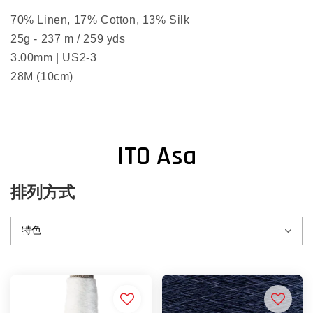
70% Linen, 17% Cotton, 13% Silk
25g - 237 m / 259 yds
3.00mm | US2-3
28M (10cm)
ITO Asa
排列方式