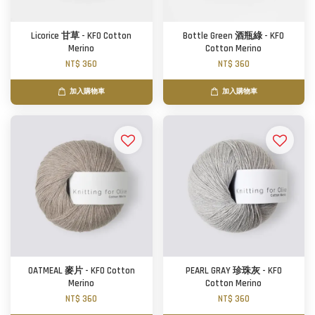
Licorice 甘草 - KFO Cotton
Bottle Green 酒瓶綠 - KFO
Merino
Cotton Merino
NT$ 360
NT$ 360
加入購物車
加入購物車
OATMEAL 麥片 - KFO Cotton
PEARL GRAY 珍珠灰 - KFO
Merino
Cotton Merino
NT$ 360
NT$ 360