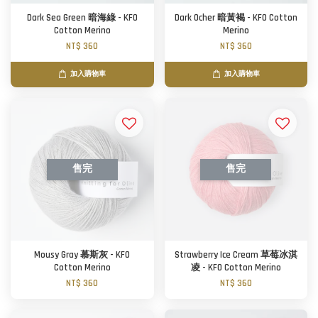
Dark Sea Green 暗海綠 - KFO
Dark Ocher 暗黃褐 - KFO Cotton
Cotton Merino
Merino
NT$ 360
NT$ 360
加入購物車
加入購物車
售完
售完
Mousy Gray 慕斯灰 - KFO
Strawberry Ice Cream 草莓冰淇
Cotton Merino
凌 - KFO Cotton Merino
NT$ 360
NT$ 360