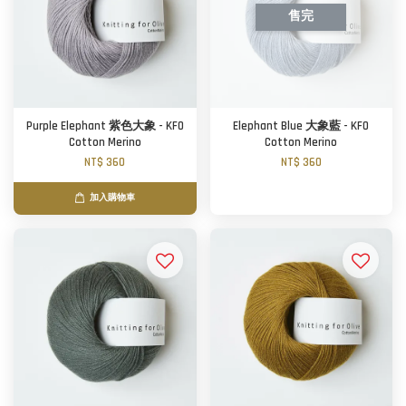
售完
Purple Elephant 紫色大象 - KFO
Elephant Blue 大象藍 - KFO
Cotton Merino
Cotton Merino
NT$ 360
NT$ 360
加入購物車