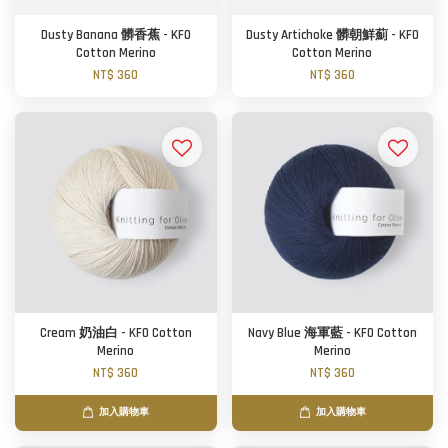
Dusty Banana 髒香蕉 - KFO
Dusty Artichoke 髒朝鮮薊 - KFO
Cotton Merino
Cotton Merino
NT$ 360
NT$ 360
Cream 奶油白 - KFO Cotton
Navy Blue 海軍藍 - KFO Cotton
Merino
Merino
NT$ 360
NT$ 360
加入購物車
加入購物車