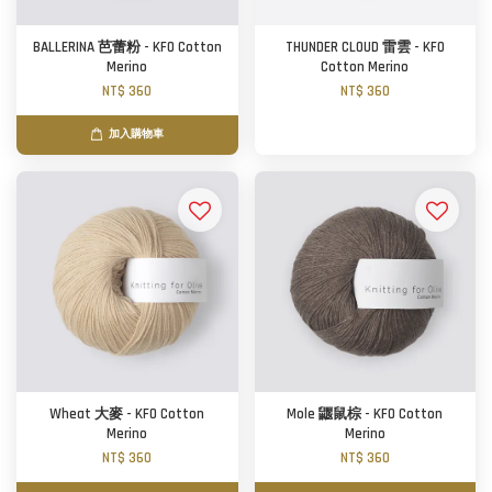
BALLERINA 芭蕾粉 - KFO Cotton
THUNDER CLOUD 雷雲 - KFO
Merino
Cotton Merino
NT$ 360
NT$ 360
加入購物車
Wheat 大麥 - KFO Cotton
Mole 鼴鼠棕 - KFO Cotton
Merino
Merino
NT$ 360
NT$ 360