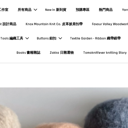
熱工作室
所有商品
New In 新到貨
預購專區
熱門商品
Yar
Print 設計商品
Knox Mountain Knit Co. 皮革披肩扣帶
Favour Valley Woodwor
Tools 編織工具
Buttons 鈕扣
Textile Garden - Ribbon 織帶緞帶
Books 書籍雜誌
Zakka 日雜選物
Tomoknitfever knitting Story