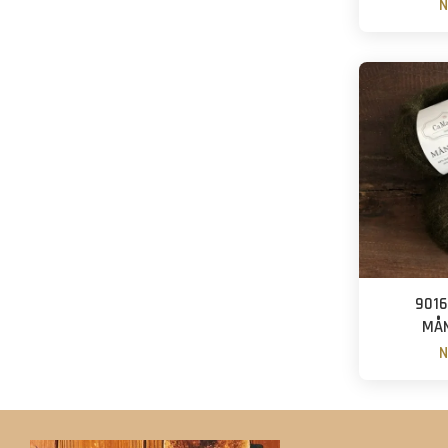
N
90
MÅ
N