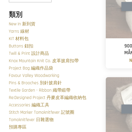
類別
New In 新到貨
Yarns 線材
KIT 材料包
90
Buttons 鈕扣
MÅ
Twill & Print 設計商品
N
Knox Mountain Knit Co. 皮革披肩扣帶
Project Bag 編織作品袋
Favour Valley Woodworking
Pins & Brooches 別針披肩針
Textile Garden - Ribbon 織帶緞帶
Re:Designed Project 丹麥皮革編織收納包
Accessories 編織工具
Stitch Marker Tomoknitfever 記號圈
Tomoknitfever 日雜選物
預購專區