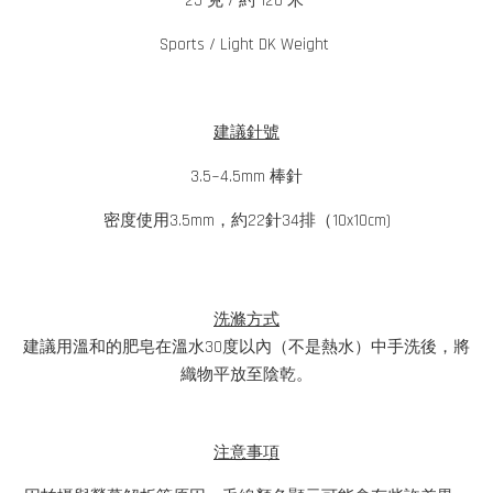
25 克 / 約 120 米
Sports / Light DK Weight
建議針號
3.5~4.5mm 棒針
密度使用3.5mm，約22針34排（10x10cm)
洗滌方式
建議用溫和的肥皂在溫水30度以內（不是熱水）中手洗後，將
織物平放至陰乾。
注意事項