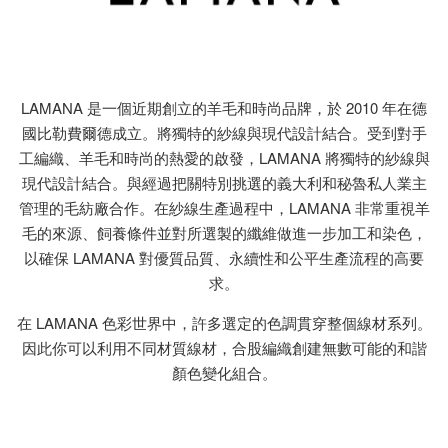
LAMANA 是一個近期創立的羊毛和時尚品牌，於 2010 年在德
國比勒費爾德成立。將獨特的紗線與現代設計結合。受到對手
工編織、羊毛和時尚的熱愛的啟發，LAMANA 將獨特的紗線與
現代設計結合。與經過把關特別挑選的義大利和秘魯私人業主
管理的毛紡廠合作。在紗線生產過程中，LAMANA 非常重視羊
毛的來源、飼養條件並對所選製的纖維做進一步加工和染色，
以確保 LAMANA 對優質品質、永續性和公平生產流程的高要
求。
在 LAMANA 色彩世界中，許多選定的色調貫穿整個線材系列。
因此你可以利用不同材質線材，合股編織創建無數可能的和諧
顏色變化組合。