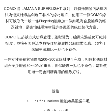
COMO 是 LAMANA SUPERLIGHT 系列，以特殊開發的紡織方
法為輕質針織品創造了非凡的線材選擇。使用單一條COMO線
材可以取代一般一條Fingering細線加一條絲毛海合股編織的輕
盈質地，是害怕絲毛海材質許多織圖的絕佳替代方案。
COMO 以起絨方式紡織處理，蓬鬆豐盈，編織洗滌後仍可維持
挺度，並擁有美麗諾本身極佳的親膚性與細緻柔潤感。與喀什
米爾羊絨相比一點也不遜色。
一件女性長袖衣物僅需200~300克線材即可完成，相較其他線材
組合至少輕盈30~40%的重量，但保暖度一點也不遜色，是款使
用過一定會回購再用的極致好線。
規格
100% Superfine Meriono 極細緻美麗諾羊毛