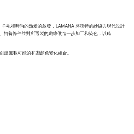
、羊毛和時尚的熱愛的啟發，LAMANA 將獨特的紗線與現代設計
源、飼養條件並對所選製的纖維做進一步加工和染色，以確
織創建無數可能的和諧顏色變化組合。