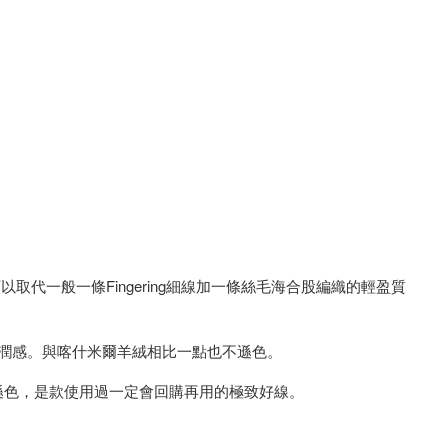
以取代一般一條Fingering細線加一條絲毛海合股編織的輕盈質
柔潤感。與喀什米爾羊絨相比一點也不遜色。
不遜色，是款使用過一定會回購再用的極致好線。