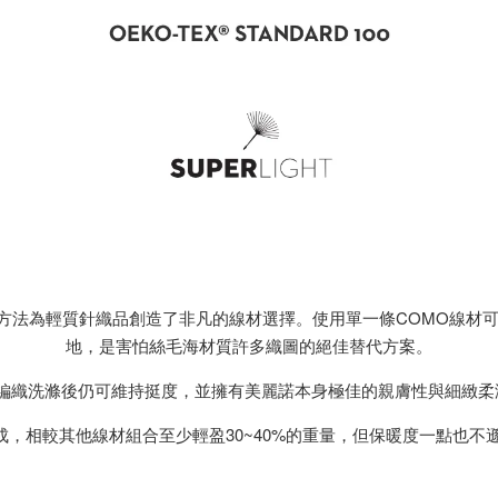
開發的紡織方法為輕質針織品創造了非凡的線材選擇。使用單一條COMO線材可
地，是害怕絲毛海材質許多織圖的絕佳替代方案。
，編織洗滌後仍可維持挺度，並擁有美麗諾本身極佳的親膚性與細緻
可完成，相較其他線材組合至少輕盈30~40%的重量，但保暖度一點也