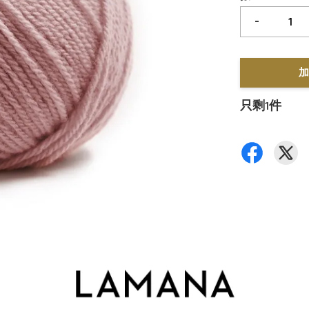
-
加
只剩1件