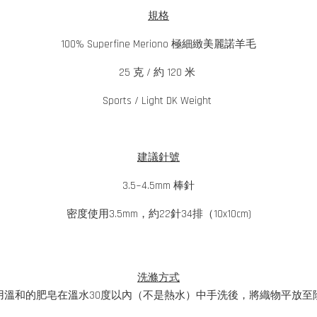
規格
100% Superfine Meriono 極細緻美麗諾羊毛
25 克 / 約 120 米
Sports / Light DK Weight
建議針號
3.5~4.5mm 棒針
密度使用3.5mm，約22針34排（10x10cm)
洗滌方式
用溫和的肥皂在溫水30度以內（不是熱水）中手洗後，將織物平放至