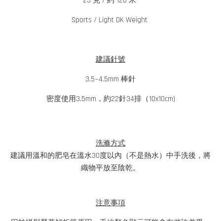
25 克 / 約 120 米
Sports / Light DK Weight
建議針號
3.5~4.5mm 棒針
密度使用3.5mm，約22針34排（10x10cm)
洗滌方式
建議用溫和的肥皂在溫水30度以內（不是熱水）中手洗後，將
織物平放至陰乾。
注意事項