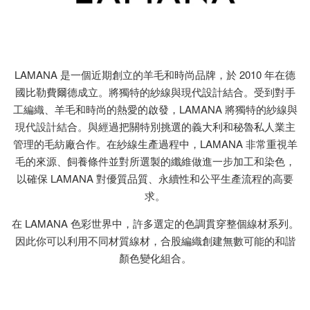
LAMANA 是一個近期創立的羊毛和時尚品牌，於 2010 年在德
國比勒費爾德成立。將獨特的紗線與現代設計結合。受到對手
工編織、羊毛和時尚的熱愛的啟發，LAMANA 將獨特的紗線與
現代設計結合。與經過把關特別挑選的義大利和秘魯私人業主
管理的毛紡廠合作。在紗線生產過程中，LAMANA 非常重視羊
毛的來源、飼養條件並對所選製的纖維做進一步加工和染色，
以確保 LAMANA 對優質品質、永續性和公平生產流程的高要
求。
在 LAMANA 色彩世界中，許多選定的色調貫穿整個線材系列。
因此你可以利用不同材質線材，合股編織創建無數可能的和諧
顏色變化組合。