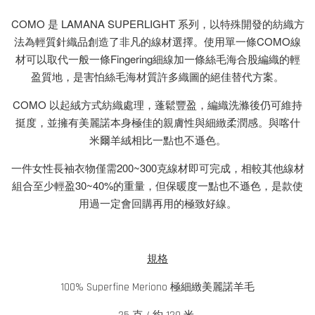
COMO 是 LAMANA SUPERLIGHT 系列，以特殊開發的紡織方
法為輕質針織品創造了非凡的線材選擇。使用單一條COMO線
材可以取代一般一條Fingering細線加一條絲毛海合股編織的輕
盈質地，是害怕絲毛海材質許多織圖的絕佳替代方案。
COMO 以起絨方式紡織處理，蓬鬆豐盈，編織洗滌後仍可維持
挺度，並擁有美麗諾本身極佳的親膚性與細緻柔潤感。與喀什
米爾羊絨相比一點也不遜色。
一件女性長袖衣物僅需200~300克線材即可完成，相較其他線材
組合至少輕盈30~40%的重量，但保暖度一點也不遜色，是款使
用過一定會回購再用的極致好線。
規格
100% Superfine Meriono 極細緻美麗諾羊毛