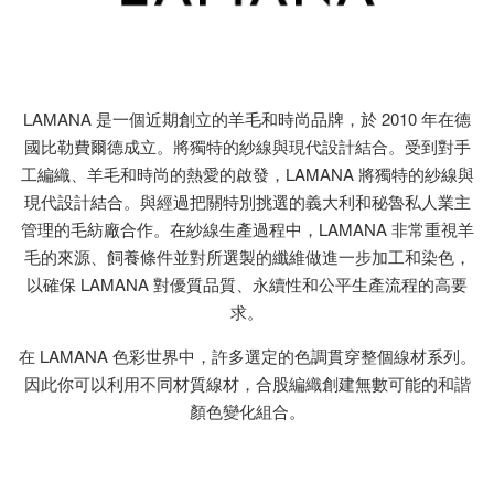
LAMANA 是一個近期創立的羊毛和時尚品牌，於 2010 年在德
國比勒費爾德成立。將獨特的紗線與現代設計結合。受到對手
工編織、羊毛和時尚的熱愛的啟發，LAMANA 將獨特的紗線與
現代設計結合。與經過把關特別挑選的義大利和秘魯私人業主
管理的毛紡廠合作。在紗線生產過程中，LAMANA 非常重視羊
毛的來源、飼養條件並對所選製的纖維做進一步加工和染色，
以確保 LAMANA 對優質品質、永續性和公平生產流程的高要
求。
在 LAMANA 色彩世界中，許多選定的色調貫穿整個線材系列。
因此你可以利用不同材質線材，合股編織創建無數可能的和諧
顏色變化組合。