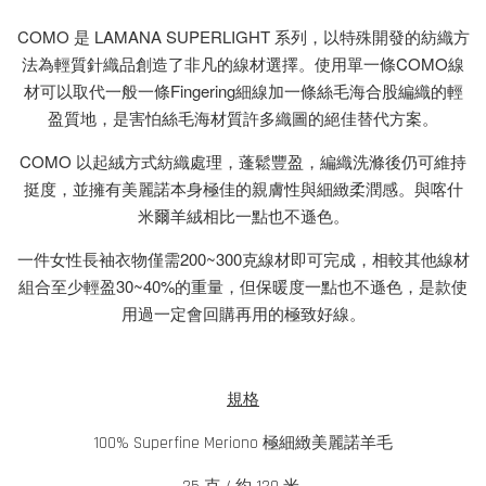
COMO 是 LAMANA SUPERLIGHT 系列，以特殊開發的紡織方
法為輕質針織品創造了非凡的線材選擇。使用單一條COMO線
材可以取代一般一條Fingering細線加一條絲毛海合股編織的輕
盈質地，是害怕絲毛海材質許多織圖的絕佳替代方案。
COMO 以起絨方式紡織處理，蓬鬆豐盈，編織洗滌後仍可維持
挺度，並擁有美麗諾本身極佳的親膚性與細緻柔潤感。與喀什
米爾羊絨相比一點也不遜色。
一件女性長袖衣物僅需200~300克線材即可完成，相較其他線材
組合至少輕盈30~40%的重量，但保暖度一點也不遜色，是款使
用過一定會回購再用的極致好線。
規格
100% Superfine Meriono 極細緻美麗諾羊毛