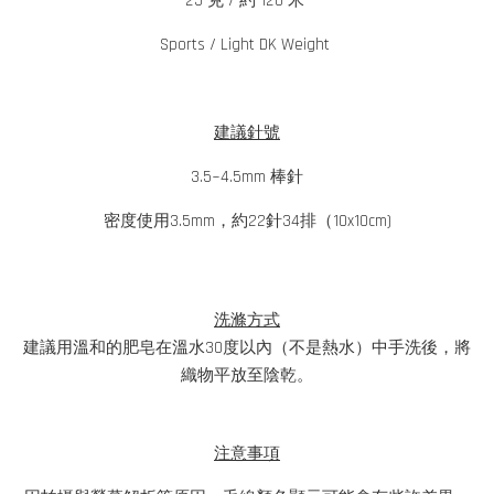
25 克 / 約 120 米
Sports / Light DK Weight
建議針號
3.5~4.5mm 棒針
密度使用3.5mm，約22針34排（10x10cm)
洗滌方式
建議用溫和的肥皂在溫水30度以內（不是熱水）中手洗後，將
織物平放至陰乾。
注意事項