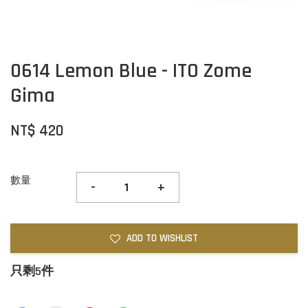
0614 Lemon Blue - ITO Zome
Gima
NT$ 420
數量
-
+
ADD TO WISHLIST
只剩5件