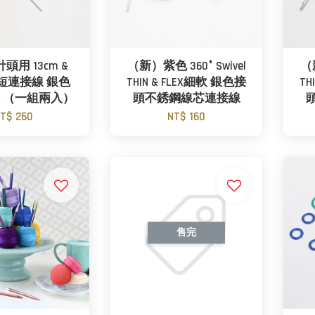
頭用 13cm &
（新）紫色 360° Swivel
（新
極短連接線 銀色
THIN & FLEX細軟 銀色接
TH
 （一組兩入）
頭不銹鋼線芯連接線
T$ 260
NT$ 160
售完