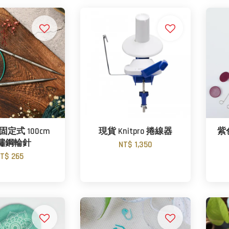
l 固定式 100cm
現貨 Knitpro 捲線器
紫色
鏽鋼輪針
NT$ 1,350
T$ 265