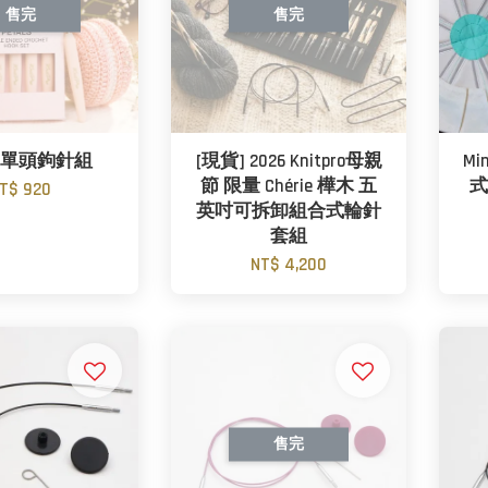
售完
售完
ls 單頭鉤針組
[現貨] 2026 Knitpro母親
Mi
節 限量 Chérie 樺木 五
式
T$ 920
英吋可拆卸組合式輪針
套組
NT$ 4,200
售完