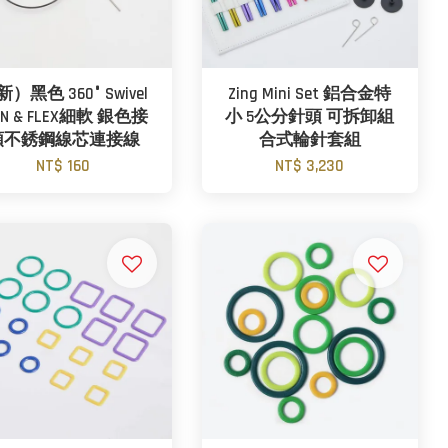
）黑色 360° Swivel
Zing Mini Set 鋁合金特
IN & FLEX細軟 銀色接
小 5公分針頭 可拆卸組
頭不銹鋼線芯連接線
合式輪針套組
NT$ 160
NT$ 3,230