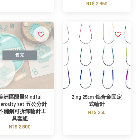
NT$ 2,860
售完
美洲區限量Mindful
Zing 25cm 鋁合金固定
nerosity set 五公分針
式輪針
不鏽鋼可拆卸輪針工
NT$ 250
具套組
NT$ 2,800