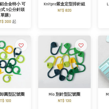
ini 鋁合金特小 可
Knitpro紫盒定型排針組
式 5公分針頭
NT$ 820
（單購）
T$ 300
起
可拆卸圓型記號圈
Mio 別針型記號圈
M
T$ 100
NT$ 130