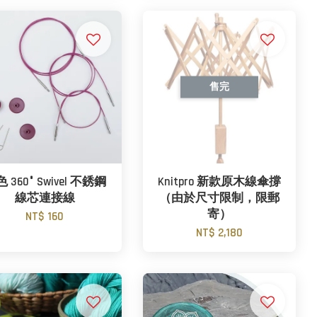
售完
 360° Swivel 不銹鋼
Knitpro 新款原木線傘撐
線芯連接線
（由於尺寸限制，限郵
寄）
NT$ 160
NT$ 2,180