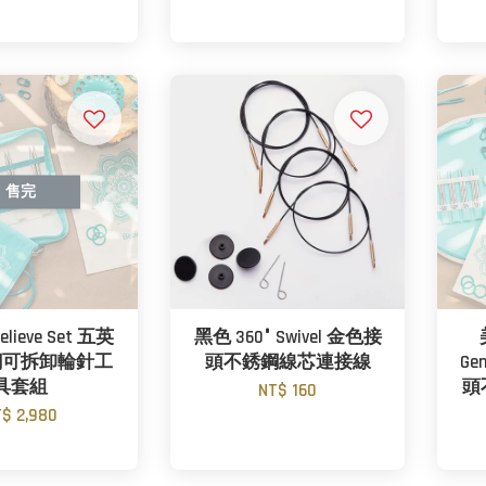
售完
Believe Set 五英
黑色 360° Swivel 金色接
鋼可拆卸輪針工
頭不銹鋼線芯連接線
Ge
具套組
頭
NT$ 160
$ 2,980