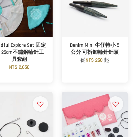
ndful Explore Set 固定
Denim Mini 牛仔特小 5
 25cm不鏽鋼輪針工
公分 可拆卸輪針針頭
具套組
從
NT$ 260
起
NT$ 2,650