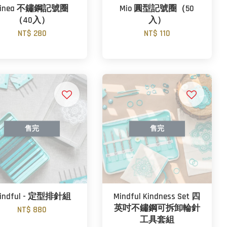
Linea 不鏽鋼記號圈
Mio 圓型記號圈（50
（40入）
入）
NT$ 280
NT$ 110
售完
售完
indful - 定型排針組
Mindful Kindness Set 四
英吋不鏽鋼可拆卸輪針
NT$ 880
工具套組