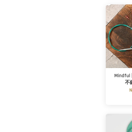
Mindfu
不
N