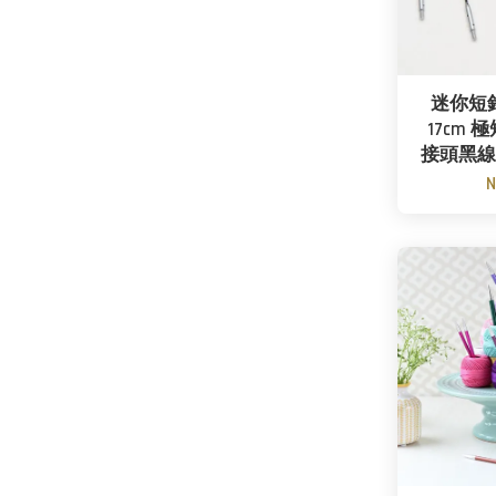
迷你短針
17cm 
接頭黑線
N