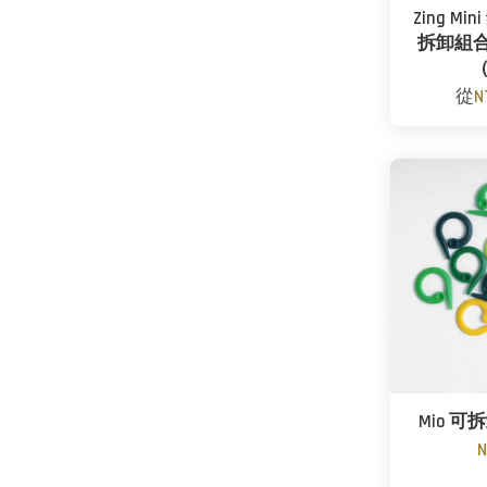
Zing M
拆卸組合
從
N
Mio 
N