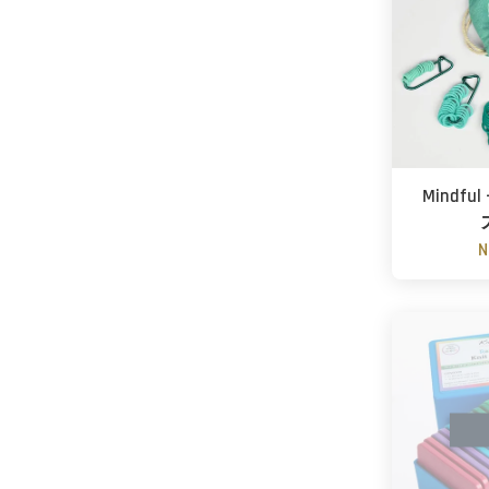
Mindfu
N