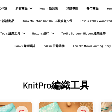
熱工作室
所有商品
New In 新到貨
預購專區
熱門商品
Yar
Print 設計商品
Knox Mountain Knit Co. 皮革披肩扣帶
Favour Valley Woodwor
Tools 編織工具
Buttons 鈕扣
Textile Garden - Ribbon 織帶緞帶
Books 書籍雜誌
Zakka 日雜選物
Tomoknitfever knitting Story
KnitPro編織工具