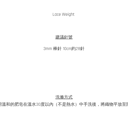
Lace Weight
建議針號
3mm 棒針 10cm約28針
洗滌方式
用溫和的肥皂在溫水30度以內（不是熱水）中手洗後，將織物平放至