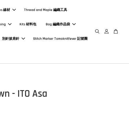
ns 線材
Thread and Maple 編織工具
king
Kits 材料包
Bag 編織作品袋
別針披肩針
Stitch Marker Tomoknitfever 記號圈
wn - ITO Asa