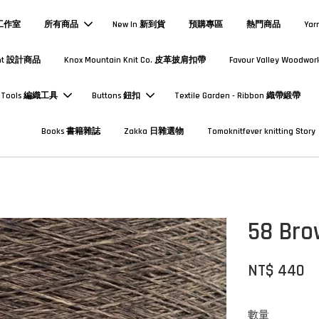
熱工作室
所有商品
New In 新到貨
預購專區
熱門商品
Yar
Print 設計商品
Knox Mountain Knit Co. 皮革披肩扣帶
Favour Valley Woodwor
Tools 編織工具
Buttons 鈕扣
Textile Garden - Ribbon 織帶緞帶
Books 書籍雜誌
Zakka 日雜選物
Tomoknitfever knitting Story
58 Bro
NT$ 440
數量