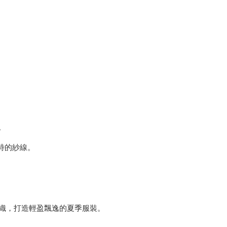
。
特的紗線。
合股編織，打造輕盈飄逸的夏季服裝。