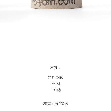
材質：
70% 亞麻
17% 棉
13% 絲
25克 / 約 237米