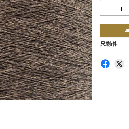
-
加
只剩1件