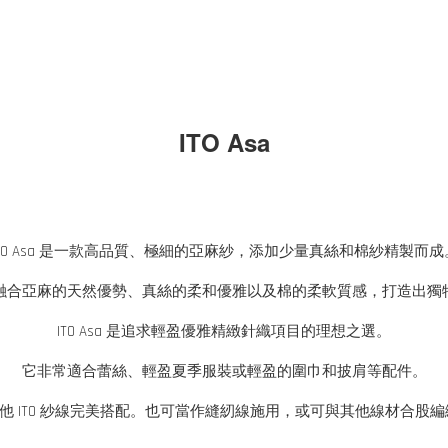
ITO Asa
ITO Asa 是一款高品質、極細的亞麻紗，添加少量真絲和棉紗精製而成
融合亞麻的天然優勢、真絲的柔和優雅以及棉的柔軟質感，打造出獨
ITO Asa 是追求輕盈優雅精緻針織項目的理想之選。
它非常適合蕾絲、輕盈夏季服裝或輕盈的圍巾和披肩等配件。
色，可與其他 ITO 紗線完美搭配。也可當作縫紉線施用，或可與其他線材