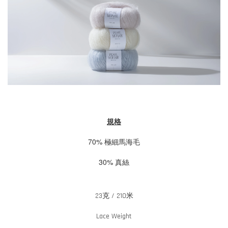
規格
70% 極細
馬海毛
30%
真絲
23克 / 210米
Lace Weight