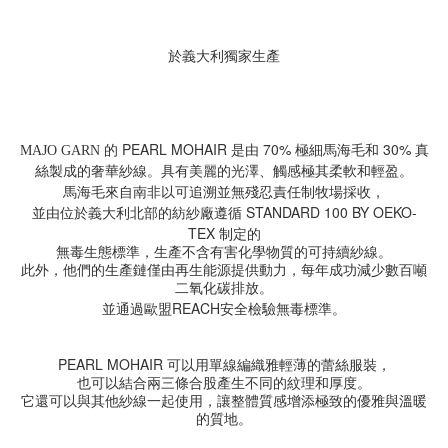
於義大利獨家生產
PEARL MOHAIR 是由
70% 極細
馬海毛和
30%
真
MAJO GARN 的
絲製成的奢華紗線。具有美麗的光澤、觸感極其柔軟和輕盈。
馬海毛來自南非以
可追溯並無殘忍責任制牧場採收
，
STANDARD 100 BY OEKO-
並由位於義大利北部的紡紗廠遵循
TEX
制定的
無毒生態標準，生產不含有害化學物質的可持續紗線。
此外，他們的生產鏈僅由再生能源提供動力，每年成功減少數百噸
二氧化碳排放。
REACH
並通過歐盟
安全檢驗無毒標準。
PEARL MOHAIR
可以用單線編織雅輕薄的蕾絲服裝，
也可以結合兩三條合股
產生不同的紋理和厚度。
它還可以與其他紗線一起使用，讓整體質感增添極致的優雅與溫暖
的質地。