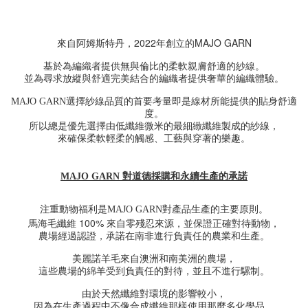
來自阿姆斯特丹，2022年創立的MAJO GARN
基於為編織者提供無與倫比的柔軟親膚舒適的紗線。
並為尋求放縱與舒適完美結合的編織者提供奢華的編織體驗。
MAJO GARN選擇紗線品質的首要考量即是線材所能提供的貼身舒適
度。
所以總是優先選擇由低纖維微米的最細緻纖維製成的紗線，
來確保柔軟輕柔的觸感、工藝與穿著的樂趣。
MAJO GARN 對道德採購和永續生產的承諾
注重動物福利是MAJO GARN對產品生產的主要原則。
100%
馬海毛纖維
來自零殘忍來源，並保證正確對待動物，
農場經過認證，承諾在南非進行負責任的農業和生產。
美麗諾羊毛來自澳洲和南美洲的農場，
這些農場的綿羊受到負責任的對待，並且不進行騾制。
由於天然纖維對環境的影響較小，
因為在生產過程中不像合成纖維那樣使用那麼多化學品，