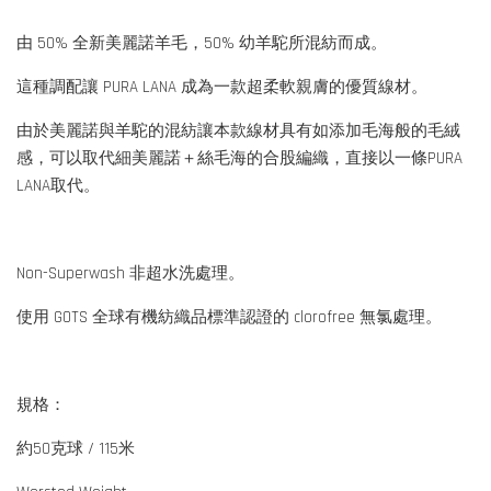
由 50% 全新美麗諾羊毛，50% 幼羊駝所混紡而成。
這種調配讓 PURA LANA 成為一款超柔軟親膚的優質線材。
由於美麗諾與羊駝的混紡讓本款線材具有如添加毛海般的毛絨
感，可以取代細美麗諾＋絲毛海的合股編織，直接以一條PURA
LANA取代。
Non-Superwash 非超水洗處理。
使用 GOTS 全球有機紡織品標準認證的 clorofree 無氯處理。
規格：
約50克球 / 115米