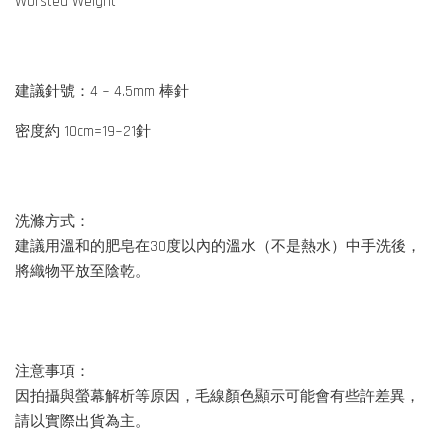
Worsted Weight
建議針號：4 ~ 4.5mm 棒針
密度約 10cm=19~21針
洗滌方式：
建議用溫和的肥皂在30度以內的溫水（不是熱水）中手洗後，
將織物平放至陰乾。
注意事項：
因拍攝與螢幕解析等原因，毛線顏色顯示可能會有些許差異，
請以實際出貨為主。