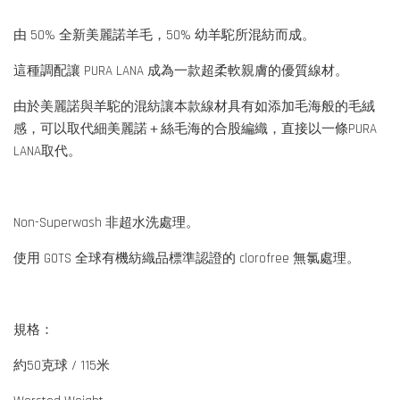
由 50% 全新美麗諾羊毛，50% 幼羊駝所混紡而成。
這種調配讓 PURA LANA 成為一款超柔軟親膚的優質線材。
由於美麗諾與羊駝的混紡讓本款線材具有如添加毛海般的毛絨
感，可以取代細美麗諾＋絲毛海的合股編織，直接以一條PURA
LANA取代。
Non-Superwash 非超水洗處理。
使用 GOTS 全球有機紡織品標準認證的 clorofree 無氯處理。
規格：
約50克球 / 115米