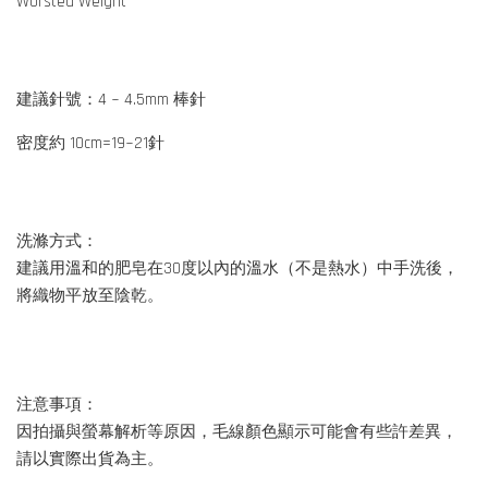
Worsted Weight
建議針號：4 ~ 4.5mm 棒針
密度約 10cm=19~21針
洗滌方式：
建議用溫和的肥皂在30度以內的溫水（不是熱水）中手洗後，
將織物平放至陰乾。
注意事項：
因拍攝與螢幕解析等原因，毛線顏色顯示可能會有些許差異，
請以實際出貨為主。