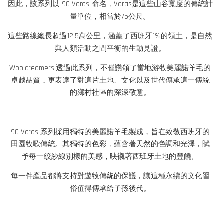
因此，該系列以“90 Varas”命名，Varas是這些山谷寬度的傳統計
量單位，相當於75公尺。
這些路線總長超過12.5萬公里，涵蓋了西班牙1%的領土，是自然
與人類活動之間平衡的生動見證。
Wooldreamers 透過此系列，不僅讚頌了當地游牧美麗諾羊毛的
卓越品質，更表達了對這片土地、文化以及世代傳承這一傳統
的鄉村社區的深深敬意。
90 Varas 系列採用獨特的美麗諾羊毛製成，旨在致敬西班牙的
田園牧歌傳統。其獨特的色彩，蘊含著天然的色調和光澤，賦
予每一絞紗線別樣的美感，映襯著西班牙土地的豐饒。
每一件產品都將支持對遊牧傳統的保護，讓這種永續的文化習
俗值得傳承給子孫後代。