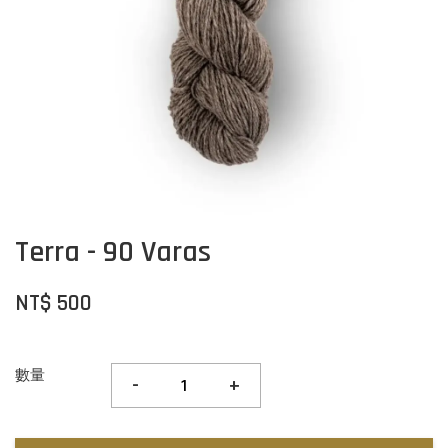
Terra - 90 Varas
NT$ 500
數量
-
+