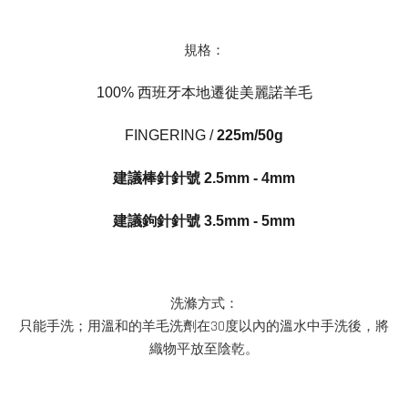
規格：
100%
西班牙本地遷徙美麗諾
羊毛
FINGERING /
225m/50g
建議棒針針號 2.5mm - 4mm
建議鉤針針號
3.5mm - 5mm
洗滌方式：
只能手洗；用溫和的羊毛洗劑在30度以內的溫水中手洗後，將
織物平放至陰乾。