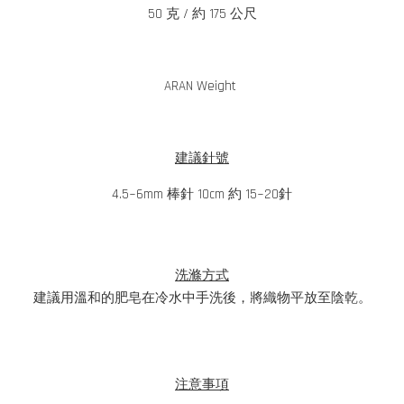
50 克 / 約 175 公尺
ARAN Weight
建議針號
4.5~6mm 棒針 10cm 約 15~20針
洗滌方式
建議用溫和的肥皂在冷水中手洗後，將織物平放至陰乾。
注意事項