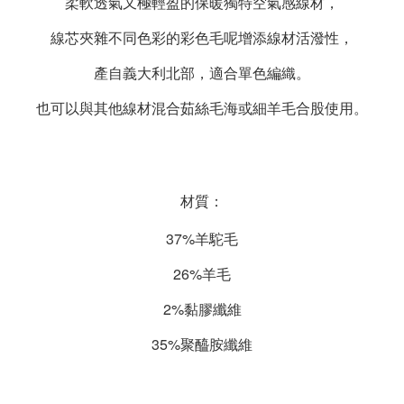
柔軟透氣又極輕盈的保暖獨特空氣感線材，
線芯夾雜不同色彩的彩色毛呢增添線材活潑性，
產自義大利北部，適合單色編織。
也可以與其他線材混合茹絲毛海或細羊毛合股使用。
材質：
37%
羊駝毛
26%
羊毛
2%
黏膠纖維
35%
聚醯胺纖維