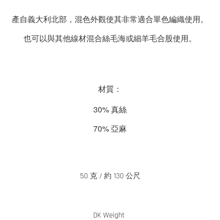
產自義大利北部，
混色外觀使其非常適合單色編織使用
。
也可以與其他線材混合絲毛海或細羊毛合股使用。
材質：
30%
真絲
70%
亞麻
50 克 / 約 130 公尺
DK Weight