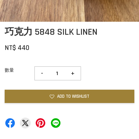
巧克力 5848 SILK LINEN
NT$ 440
數量
-
+
ADD TO WISHLIST