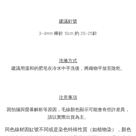
建議針號
3~4mm 棒針 10cm 約 20~25針
洗滌方式
建議用溫和的肥皂在冷水中手洗後，將織物平放至陰乾。
注意事項
因拍攝與螢幕解析等原因，毛線顏色顯示可能會有些許差異，
請以實際出貨為主。
同色線材因缸號不同或是染色特殊性質（如植物染），顏色