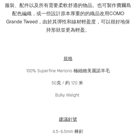
服裝、配件以及所有需要柔軟舒適的物品。也可製作費爾島
配色編織，或一些設計原本厚重的的織品改用COMO
Grande Tweed
，由於其彈性和線材輕盈度，可以很好地保
持形狀並更為輕盈。
規格
100% Superfine Meriono 極細緻美麗諾羊毛
50克 / 約 120 米
Bulky Weight
建議針號
4.5~6.5mm 棒針