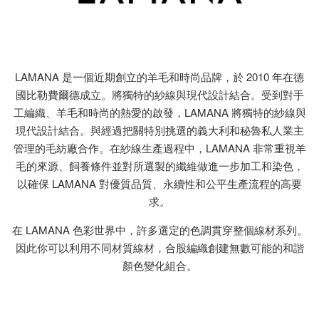
LAMANA 是一個近期創立的羊毛和時尚品牌，於 2010 年在德
國比勒費爾德成立。將獨特的紗線與現代設計結合。受到對手
工編織、羊毛和時尚的熱愛的啟發，LAMANA 將獨特的紗線與
現代設計結合。與經過把關特別挑選的義大利和秘魯私人業主
管理的毛紡廠合作。在紗線生產過程中，LAMANA 非常重視羊
毛的來源、飼養條件並對所選製的纖維做進一步加工和染色，
以確保 LAMANA 對優質品質、永續性和公平生產流程的高要
求。
在 LAMANA 色彩世界中，許多選定的色調貫穿整個線材系列。
因此你可以利用不同材質線材，合股編織創建無數可能的和諧
顏色變化組合。