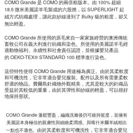
COMO Grande
COMO
100%
是
的兩倍粗版本。由
超細
18.5
SUPERLIGHT
微米
美麗諾羊毛製成的六股撚，以
起
Bulky 級的粗度，卻又
絨方式紡織處理，讓此款
紗線達到了
無比輕盈。
COMO Grande
所使用的原毛來自一家家族經營的澳洲傳統
畜牧公司在義大利進行紡織和染色。所使用的美麗諾羊毛經
過動物福利、永續性和社會責任認證，並根據嬰兒產品
OEKO-TEX® STANDARD 100
的
標準進行染色。
COMO Grande
這些特性使得
用途極為廣泛。由於其柔軟度
和可機洗性，它非常適合嬰兒服裝、配件以及所有需要柔軟
舒適的物品。費爾島針織物外觀精美，尤其是較大的針織品
受益於其較低的重量，由於其彈性和紗線的輕盈，可以很好
地保持形狀。
Grande
COMO
蓬鬆豐盈，編織洗滌後仍可維持挺度，並擁有
美麗諾本身極佳的親膚性與細緻柔潤感。與喀什米爾羊絨相比
由於其柔軟度和可機洗性，它非常適合嬰兒
一點也不遜色。