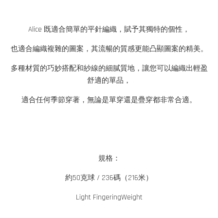
Alice 既適合簡單的平針編織，賦予其獨特的個性，
也適合編織複雜的圖案，其流暢的質感更能凸顯圖案的精美。
多種材質的巧妙搭配和紗線的細膩質地，讓您可以編織出輕盈
舒適的單品，
適合任何季節穿著，無論是單穿還是疊穿都非常合適。
規格：
約50克球 / 236碼（216米）
Light FingeringWeight