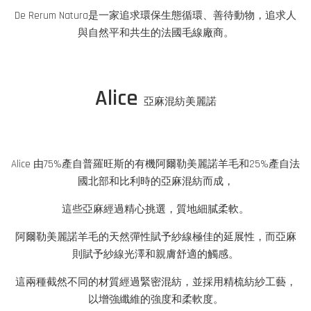
De Rerum Natura是一家追求環保生態循環、善待動物，追求人
與自然平和共生的法國毛線廠商。
Alice
亞麻混紡美麗諾
Alice 由75%產自普羅旺斯的有機阿爾勒美麗諾羊毛和25%產自法
國北部和比利時的亞麻混紡而成，
這些亞麻經過精心挑選，質地細膩柔軟。
阿爾勒美麗諾羊毛的天然彈性賦予紗線極佳的延展性，而亞麻
則賦予紗線光澤和親膚舒適的觸感。
這兩種截然不同的材質經過緊密混紡，並採用精梳紡紗工藝，
以增強纖維的強度和柔軟度。