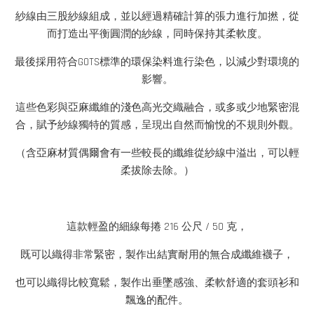
紗線由三股紗線組成，並以經過精確計算的張力進行加撚，從
而打造出平衡圓潤的紗線，同時保持其柔軟度。
最後採用符合GOTS標準的環保染料進行染色，以減少對環境的
影響。
這些色彩與亞麻纖維的淺色高光交織融合，或多或少地緊密混
合，賦予紗線獨特的質感，呈現出自然而愉悅的不規則外觀。
（含亞麻材質偶爾會有一些較長的纖維從紗線中溢出，可以輕
柔拔除去除。）
這款輕盈的細線每捲 216 公尺 / 50 克，
既可以織得非常緊密，製作出結實耐用的無合成纖維襪子，
也可以織得比較寬鬆，製作出垂墜感強、柔軟舒適的套頭衫和
飄逸的配件。