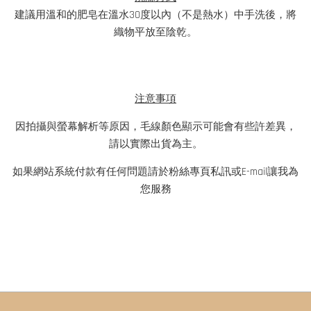
建議用溫和的肥皂在溫水30度以內（不是熱水）中手洗後，將
織物平放至陰乾。
注意事項
因拍攝與螢幕解析等原因，毛線顏色顯示可能會有些許差異，
請以實際出貨為主。
如果網站系統付款有任何問題請於粉絲專頁私訊或E-mail讓我為
您服務