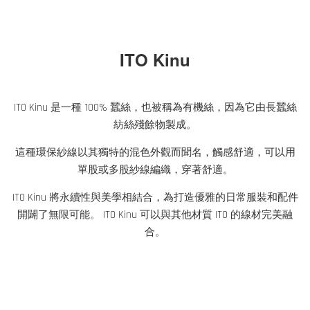
ITO Kinu
ITO Kinu 是一種 100% 蠶絲，也被稱為有機絲，因為它由長蠶絲
紡絲殘餘物製成。
這種環保紗線以其獨特的混色外觀而聞名，觸感舒適，可以用
單股或多股紗線編織，穿著舒適。
ITO Kinu 將永續性與美學相結合，為打造優雅的日常服裝和配件
開闢了無限可能。 ITO Kinu 可以與其他材質 ITO 的線材完美融
合。