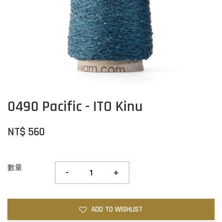
0490 Pacific - ITO Kinu
NT$ 560
數量
-
+
ADD TO WISHLIST