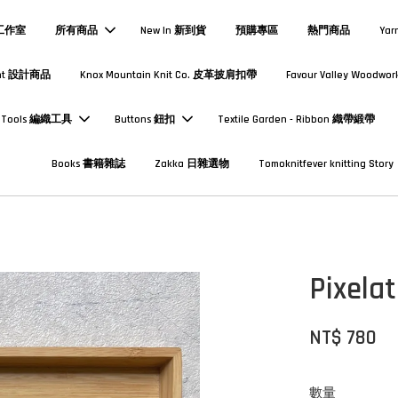
熱工作室
所有商品
New In 新到貨
預購專區
熱門商品
Yar
Print 設計商品
Knox Mountain Knit Co. 皮革披肩扣帶
Favour Valley Woodwor
Tools 編織工具
Buttons 鈕扣
Textile Garden - Ribbon 織帶緞帶
Books 書籍雜誌
Zakka 日雜選物
Tomoknitfever knitting Story
Pixela
NT$ 780
數量