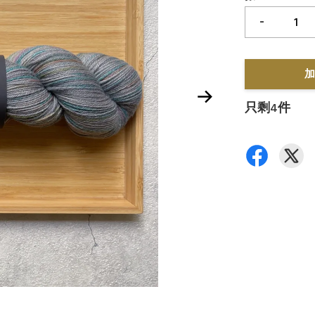
-
加
只剩4件