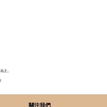
貨為主。
務
關注我們