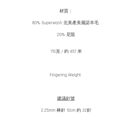
材質：
80% Superwash 北美產美麗諾羊毛
20% 尼龍
115克 / 約 457 米
Fingering Weight
建議針號
2.25mm 棒針 10cm 約 32針