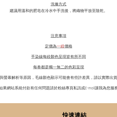
洗滌方式
建議用溫和的肥皂在冷水中手洗後，將織物平放至陰乾。
注意事項
定價為
一絞
價格
手染線每絞顏色呈現皆有所不同
每卷都是獨一無二的色彩呈現
與螢幕解析等原因，毛線顏色顯示可能會有些許差異，請以實際出
如果網站系統付款有任何問題請於粉絲專頁私訊或E-mail讓我為您服
快速連結