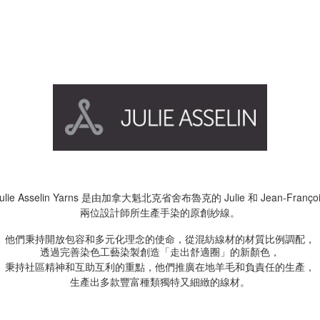
Julie Asselin Yarns 是由加拿大魁北克省舍布魯克的 Julie
Jean-Franço
和
兩位設計師所生產手染的
原創紗線。
，
他們秉持開放包容和多元化理念的使命，從混紡線材的材質比例調配
透過完善染色工藝染製創造「走出舒適圈」的新顏色，
，
秉持社區精神和互助互利的重點，他們
推廣在地羊毛和負責任的生產
生產出多款豐富種類獨特又細緻的線材。