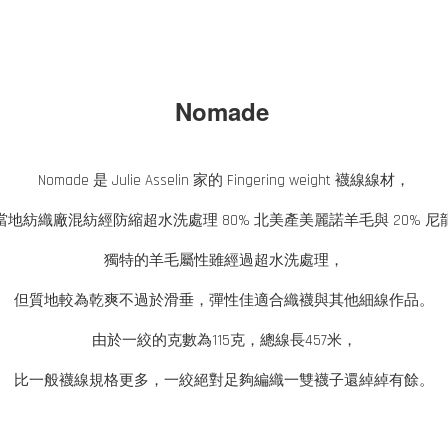
Nomade
Nomade 是 Julie Asselin 家的 Fingering weight 襪線線材，
當地紡織廠混紡經防縮超水洗處理 80% 北美產美麗諾羊毛與 20% 尼
獨特的羊毛屬性雖經過超水洗處理，
但質地較為乾爽不過於滑垂，彈性佳適合織襪與其他細線作品。
由於一絞的克數為115克，總線長457米，
比一般襪線規格更多，一絞絕對足夠編織一雙襪子還綽綽有餘。