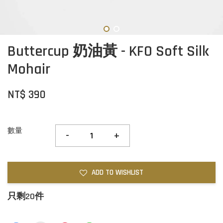
Buttercup 奶油黃 - KFO Soft Silk
Mohair
NT$ 390
數量
-
+
ADD TO WISHLIST
只剩20件