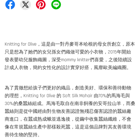
Knitting for Olive，這是由一對丹麥哥本哈根的母女所創立，原本
只是想為了她們的女兒孫女們織做可愛的小衣物，2015年開始
發表嬰幼兒服飾織圖，深受mommy knitter們喜愛，之後陸續設
計成人衣物，簡約女性化的設計實穿好搭，風靡歐美編織圈。
為了貫徹想給孩子們更好的織品，創造美好、環保和善待動物
的理想，Knitting for Olive 的 Soft Silk Mohair 由70%的馬海毛與
30%的桑蠶絲組成。馬海毛取自在南非飼養的安哥拉山羊，而桑
蠶絲則是從中國經由對生物友善認證無殘忍傷害認證的蠶絲廠
商進口，在蠶成熟成蛾並逃逸後，從繭中收集蠶絲纖維，不會
像在常規蠶絲生產中那樣殺死蠶，這是這個品牌對其友善環境
善待生物的堅持。