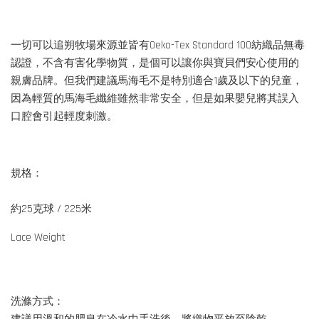
一切可以追朔牧場來源並皆有Oeko-Tex Standard 100紡織品無毒
認證，不含有害化學物質，是個可以讓你與寶貝們安心使用的
親膚品牌。但我們建議馬海毛不是特別適合1歲及以下的兒童，
因為輕質的馬海毛纖維雖然非常安全，但是如果嬰兒將其誤入
口腔會引起輕度刺激。
規格：
約25克球 / 225米
Lace Weight
洗滌方式：