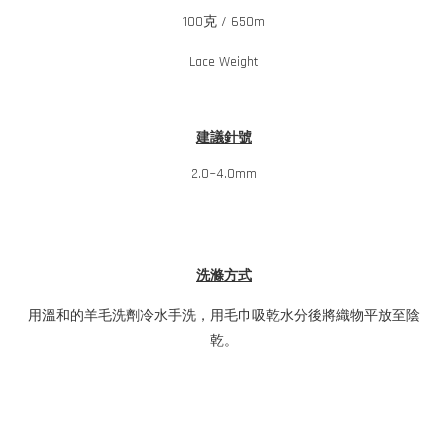
100克 / 650m
Lace Weight
建議針號
2.0~4.0mm
洗滌方式
用溫和的羊毛洗劑冷水手洗，用毛巾吸乾水分後將織物平放至陰
乾。