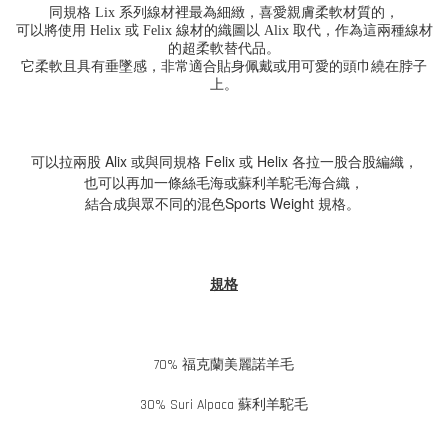
同規格 Lix 系列線材裡最為細緻，喜愛親膚柔軟材質的，
可以將使用 Helix 或 Felix 線材的織圖以 Alix 取代，作為這兩種線材
的超柔軟替代品。
它柔軟且具有垂墜感，非常適合貼身佩戴或用可愛的頭巾繞在脖子
上。
可以拉兩股 Alix 或與同規格
Felix
或
Helix
各拉一股合股編織，
也可以再加一條絲毛海或蘇利羊駝毛海合織，
結合成與眾不同的混色
Sports Weight
規格。
規格
70% 福克蘭美麗諾羊毛
30% Suri Alpaca
蘇利羊駝
毛