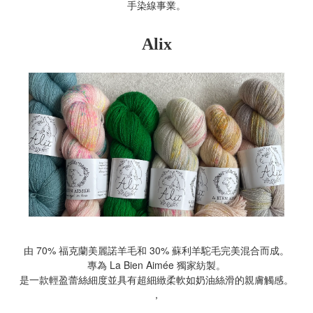
手染線事業。
Alix
由 70% 福克蘭美麗諾羊毛和 30% 蘇利羊駝毛完美混合而成。
專為 La Bien Aimée 獨家紡製。
是一款輕盈蕾絲細度並具有超細緻柔軟如奶油絲滑的親膚觸感。
，