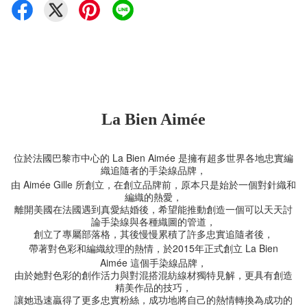
La Bien Aimée
La Bien Aimée
位於法國巴黎市中心的
是擁有超多世界各地忠實編
織追隨者的手染線品牌，
Aimée Gille
由
所創立，在創立品牌前，原本只是始於一個對針織和
編織的熱愛，
離開美國在法國遇到真愛結婚後，希望能推動創造一個可以天天討
論手染線與各種織圖的管道，
創立了專屬部落格，其後慢慢累積了許多忠實追隨者後，
2015
La Bien
帶著對色彩和編織紋理的熱情，於
年正式創立
Aimée
這個手染線品牌，
由於她對色彩的創作活力與對混搭混紡線材獨特見解，更具有創造
精美作品的技巧，
讓她迅速贏得了更多忠實粉絲，成功地將自己的熱情轉換為成功的