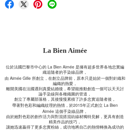
La Bien Aimée
La Bien Aimée
位於法國巴黎市中心的
是擁有超多世界各地忠實編
織追隨者的手染線品牌，
Aimée Gille
由
所創立，在創立品牌前，原本只是始於一個對針織和
編織的熱愛，
離開美國在法國遇到真愛結婚後，希望能推動創造一個可以天天討
論手染線與各種織圖的管道，
創立了專屬部落格，其後慢慢累積了許多忠實追隨者後，
2015
La Bien
帶著對色彩和編織紋理的熱情，於
年正式創立
Aimée
這個手染線品牌，
由於她對色彩的創作活力與對混搭混紡線材獨特見解，更具有創造
精美作品的技巧，
讓她迅速贏得了更多忠實粉絲，成功地將自己的熱情轉換為成功的