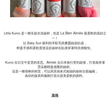
La Bien Aimée
Little Kumo 是一種非超水洗線材，也是
最柔軟的底紗之
一！
以 Baby Suri 蘇利幼羊駝毛與桑蠶絲混紡成，
輕盈手感和柔軟度使這款線材在貼身穿著時倍感愉悅。
Aimée
Kumo
在日文中是雲的意思。
去日本旅行受到啟發，打造能穿著
雲朵般輕盈感覺的線材。
這是一種很棒的材質，可以與其他各式粗細的線材合股編織，
為你的披肩和服飾打造出甜美柔軟的面料。
規格