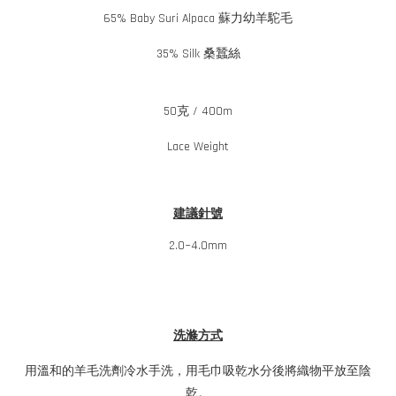
65% Baby Suri Alpaca 蘇力幼羊駝毛
35% Silk 桑蠶絲
50克 / 400m
Lace Weight
建議針號
2.0~4.0mm
洗滌方式
用溫和的羊毛洗劑冷水手洗，用毛巾吸乾水分後將織物平放至陰
乾。