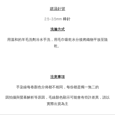
建議針號
2.5~3.5mm 棒針
洗滌方式
用溫和的羊毛洗劑冷水手洗，用毛巾吸乾水分後將織物平放至陰
乾。
注意事項
手染線每卷顏色分佈都不相同，每份都是獨一無二的
因拍攝與螢幕解析等原因，毛線顏色顯示可能會有些許差異，請以
實際出貨為主