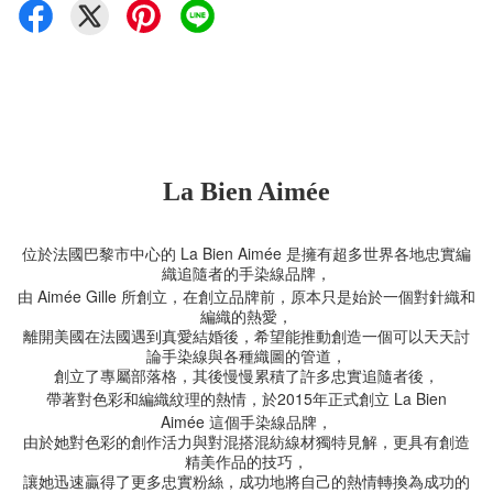
La Bien Aimée
La Bien Aimée
位於法國巴黎市中心的
是擁有超多世界各地忠實編
織追隨者的手染線品牌，
Aimée Gille
由
所創立，在創立品牌前，原本只是始於一個對針織和
編織的熱愛，
離開美國在法國遇到真愛結婚後，希望能推動創造一個可以天天討
論手染線與各種織圖的管道，
創立了專屬部落格，其後慢慢累積了許多忠實追隨者後，
2015
La Bien
帶著對色彩和編織紋理的熱情，於
年正式創立
Aimée
這個手染線品牌，
由於她對色彩的創作活力與對混搭混紡線材獨特見解，更具有創造
精美作品的技巧，
讓她迅速贏得了更多忠實粉絲，成功地將自己的熱情轉換為成功的