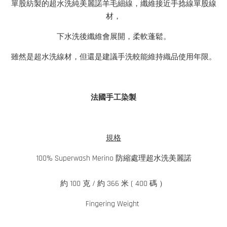
單股紡製的超水洗純美麗諾羊毛細線，纖維接近手捻線單股線
材，
下水洗後纖維會展開，柔軟蓬鬆。
雖然是超水洗線材，但還是建議手洗較能維持織品使用年限。
法國手工染製
規格
100% Superwash Merino 防縮處理超水洗美麗諾
約 100 克 / 約 366 米 ( 400 碼 ）
Fingering Weight