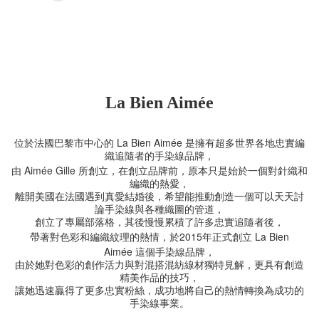
La Bien Aimée
La Bien Aimée
位於法國巴黎市中心的
是擁有超多世界各地忠實編
織追隨者的手染線品牌，
Aimée Gille
由
所創立，在創立品牌前，原本只是始於一個對針織和
編織的熱愛，
離開美國在法國遇到真愛結婚後，希望能推動創造一個可以天天討
論手染線與各種織圖的管道，
創立了專屬部落格，其後慢慢累積了許多忠實追隨者後，
2015
La Bien
帶著對色彩和編織紋理的熱情，於
年正式創立
Aimée
這個手染線品牌，
由於她對色彩的創作活力與對混搭混紡線材獨特見解，更具有創造
精美作品的技巧，
讓她迅速贏得了更多忠實粉絲，成功地將自己的熱情轉換為成功的
手染線事業。