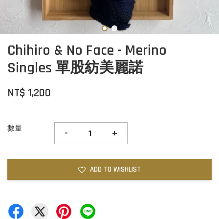
Chihiro & No Face - Merino
Singles 單股紡美麗諾
NT$ 1,200
數量
-
+
ADD TO WISHLIST