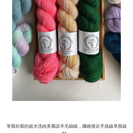
單股紡製的超水洗純美麗諾羊毛細線，纖維接近手捻線單股線