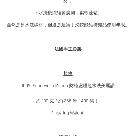
材，
下水洗後纖維會展開，柔軟蓬鬆。
雖然是超水洗線材，但還是建議手洗較能維持織品使用年限。
法國手工染製
規格
100% Superwash Merino 防縮處理超水洗美麗諾
約 100 克 / 約 366 米 ( 400 碼 ）
Fingering Weight