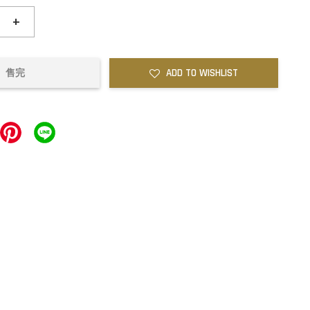
+
ADD TO WISHLIST
售完