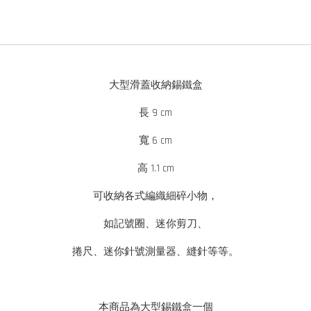
大型滑蓋收納錫鐵盒
長 9 cm
寬 6 cm
高 1.1 cm
可收納各式編織細碎小物，
如記號圈、迷你剪刀、
捲尺、迷你針號測量器、縫針等等。
本商品為大型錫鐵盒一個