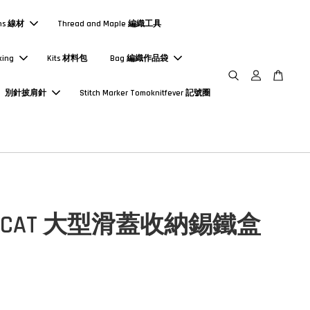
ns 線材
Thread and Maple 編織工具
king
Kits 材料包
Bag 編織作品袋
別針披肩針
Stitch Marker Tomoknitfever 記號圈
CK CAT 大型滑蓋收納錫鐵盒