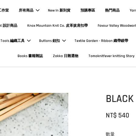
熱工作室
所有商品
New In 新到貨
預購專區
熱門商品
Yar
Print 設計商品
Knox Mountain Knit Co. 皮革披肩扣帶
Favour Valley Woodwor
Tools 編織工具
Buttons 鈕扣
Textile Garden - Ribbon 織帶緞帶
Books 書籍雜誌
Zakka 日雜選物
Tomoknitfever knitting Story
BLA
NT$ 540
數量