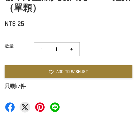
（單顆）
NT$ 25
數量
-
+
ADD TO WISHLIST
只剩17件