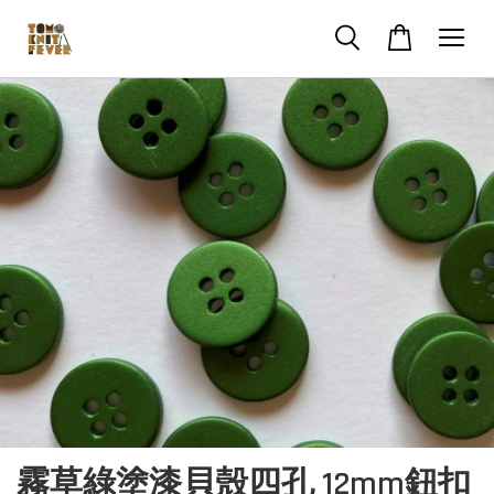
霧草綠塗漆貝殼四孔 12mm鈕扣