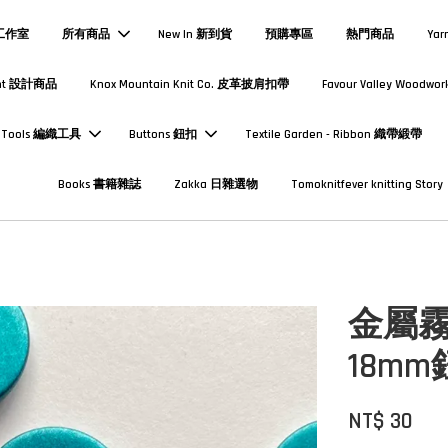
熱工作室
所有商品
New In 新到貨
預購專區
熱門商品
Yar
Print 設計商品
Knox Mountain Knit Co. 皮革披肩扣帶
Favour Valley Woodwor
Tools 編織工具
Buttons 鈕扣
Textile Garden - Ribbon 織帶緞帶
Books 書籍雜誌
Zakka 日雜選物
Tomoknitfever knitting Story
金屬
18m
NT$ 30