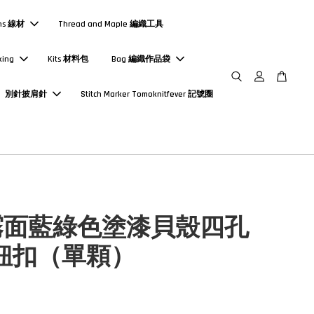
ns 線材
Thread and Maple 編織工具
king
Kits 材料包
Bag 編織作品袋
別針披肩針
Stitch Marker Tomoknitfever 記號圈
霧面藍綠色塗漆貝殼四孔
m鈕扣（單顆）