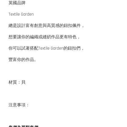
英國品牌
Textile Garden
總是設計富有創意與高質感的鈕扣佩件，
想要讓你的編織或縫紉作品更有特色，
你可以試著搭配Textile Garden的鈕扣們，
豐富你的作品。
材質：貝
注意事項：