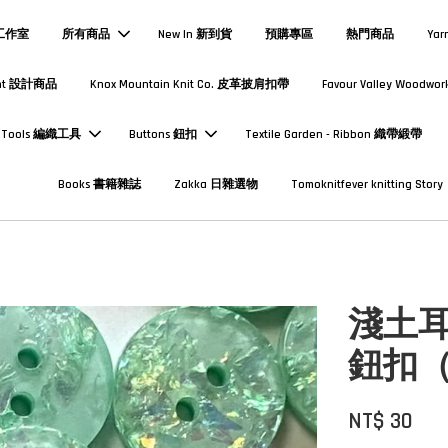
熱工作室
所有商品
New In 新到貨
預購專區
熱門商品
Yar
Print 設計商品
Knox Mountain Knit Co. 皮革披肩扣帶
Favour Valley Woodwor
Tools 編織工具
Buttons 鈕扣
Textile Garden - Ribbon 織帶緞帶
Books 書籍雜誌
Zakka 日雜選物
Tomoknitfever knitting Story
淺土耳
鈕扣
NT$ 30