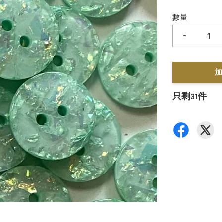
數量
-
加
只剩31件