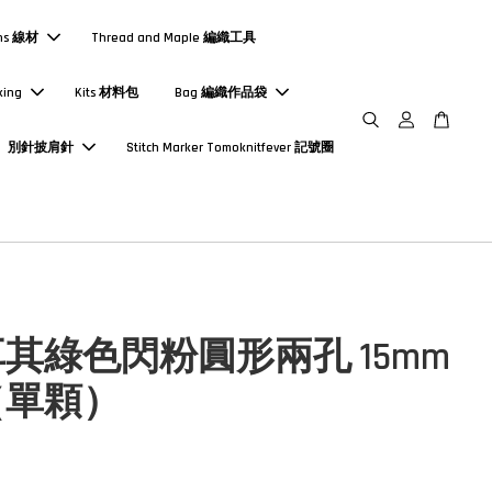
ns 線材
Thread and Maple 編織工具
king
Kits 材料包
Bag 編織作品袋
別針披肩針
Stitch Marker Tomoknitfever 記號圈
其綠色閃粉圓形兩孔 15mm
（單顆）