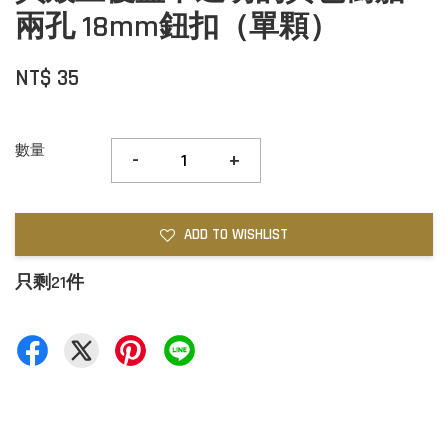
兩孔 18mm鈕扣（單顆）
NT$ 35
數量
-
+
ADD TO WISHLIST
只剩21件