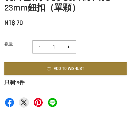
23mm鈕扣（單顆）
NT$ 70
數量
-
+
ADD TO WISHLIST
只剩19件