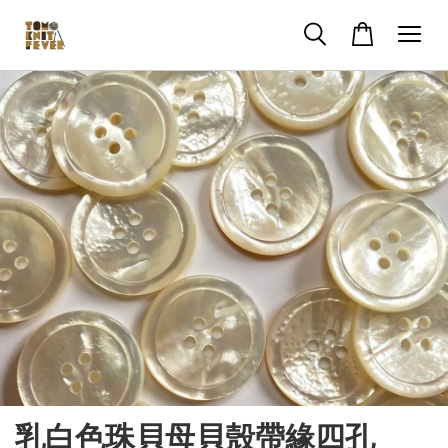
乳白色珠貝母貝殼帶緣四孔