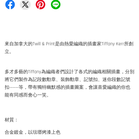
來自加拿大的Twill & Print是由熱愛編織的插畫家Tiffany Kerr所創
立。
多才多藝的Tiffany為編織者們設計了各式的編織相關插畫，分別
將它們製作為記段數勳章、裝飾勳章、記號扣、迷你段數記號
扣⋯⋯等，帶有獨特幽默感的插畫圖案，會讓喜愛編織的你也
能有同感而會心一笑。
材質：
合金鍍金，以琺瑯烤漆上色