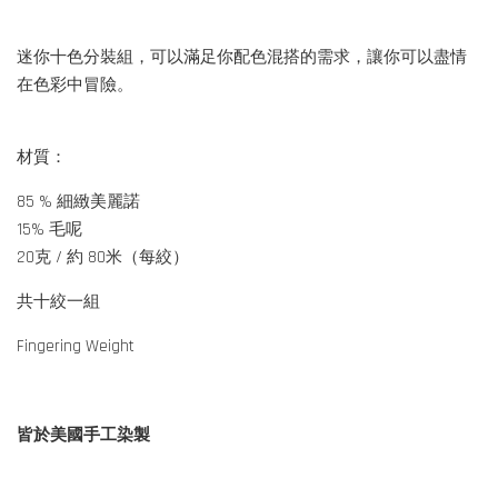
迷你十色分裝組，可以滿足你配色混搭的需求，讓你可以盡情
在色彩中冒險。
材質：
85 % 細緻美麗諾
15% 毛呢
20克 / 約 80米（每絞）
共十絞一組
Fingering Weight
皆於美國手工染製