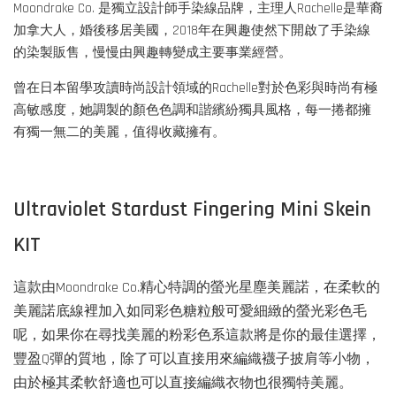
Moondrake Co. 是獨立設計師手染線品牌，主理人Rachelle是華裔
加拿大人，婚後移居美國，2018年在興趣使然下開啟了手染線
的染製販售，慢慢由興趣轉變成主要事業經營。
曾在日本留學攻讀時尚設計領域的Rachelle對於色彩與時尚有極
高敏感度，她調製的顏色色調和諧繽紛獨具風格，每一捲都擁
有獨一無二的美麗，值得收藏擁有。
Ultraviolet Stardust Fingering Mini Skein
KIT
這款由Moondrake Co.精心特調的螢光星塵美麗諾，在柔軟的
美麗諾底線裡加入如同彩色糖粒般可愛細緻的螢光彩色毛
呢，如果你在尋找美麗的粉彩色系這款將是你的最佳選擇，
豐盈Q彈的質地，除了可以直接用來編織襪子披肩等小物，
由於極其柔軟舒適也可以直接編織衣物也很獨特美麗。