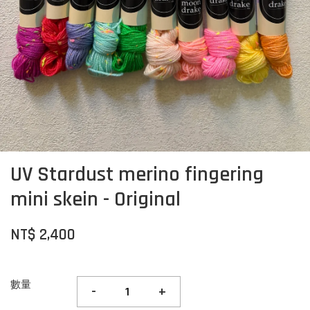
UV Stardust merino fingering
mini skein - Original
NT$ 2,400
數量
-
+