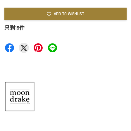
ADD TO WISHLIST
只剩15件