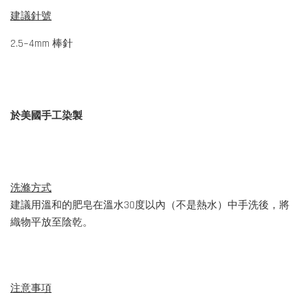
建議針號
2.5~4mm 棒針
於美國手工染製
洗滌方式
建議用溫和的肥皂在溫水30度以內（不是熱水）中手洗後，將
織物平放至陰乾。
注意事項