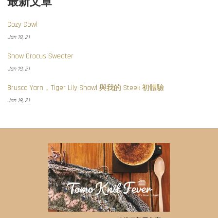
最新文章
Cozy Cowl
Jan 19, 21
Snow Crocus Sweater
Jan 19, 21
Brusca Yarn，Tiger Lily Shawl 與我的 Steek 初體驗
Jan 19, 21