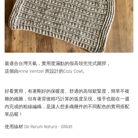
最適合台灣天氣，實用度滿點的假高領兜兜式圍脖，
這個由Anne Ventzel 所設計的Cozy Cowl。
好看實用，有著剛好的保暖度、舒適的高領鬆緊度，簡單不複
雜的織圖，但有著背後精巧計算的弧度呈現，慢手也能在一週
內完成的粗線編織，是讓人想多織幾件的不同配色的實用搭配
單品喔！
使用線材 De Rerum Natura - Gilliatt