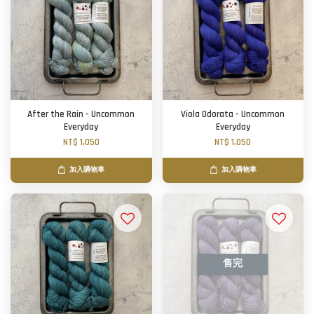
After the Rain - Uncommon
Viola Odorata - Uncommon
Everyday
Everyday
NT$ 1,050
NT$ 1,050
加入購物車
加入購物車
售完