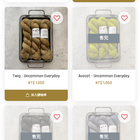
售完
Twig - Uncommon Everyday
Avocat - Uncommon Everyday
NT$ 1,050
NT$ 1,050
加入購物車
售完
售完