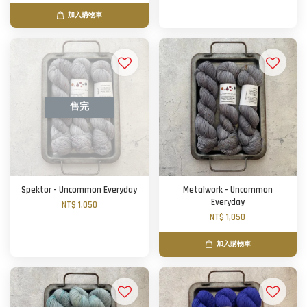
加入購物車
售完
Spektor - Uncommon Everyday
Metalwork - Uncommon
Everyday
NT$ 1,050
NT$ 1,050
加入購物車