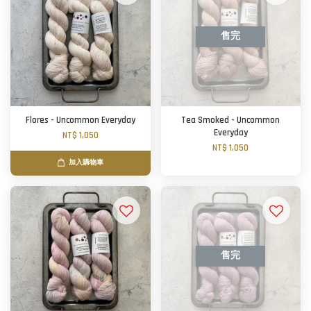
售完
Flores - Uncommon Everyday
Tea Smoked - Uncommon
Everyday
NT$ 1,050
NT$ 1,050
加入購物車
售完