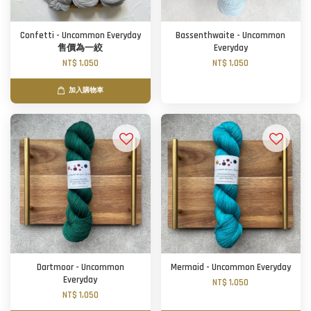
Confetti - Uncommon Everyday
Bassenthwaite - Uncommon
售價為一絞
Everyday
NT$ 1,050
NT$ 1,050
加入購物車
Dartmoor - Uncommon
Mermaid - Uncommon Everyday
Everyday
NT$ 1,050
NT$ 1,050