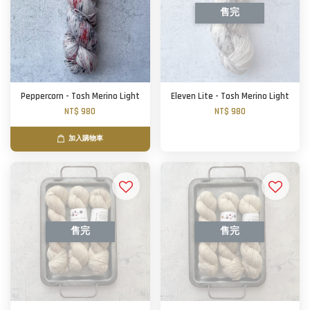
售完
Peppercorn - Tosh Merino Light
Eleven Lite - Tosh Merino Light
NT$ 980
NT$ 980
加入購物車
售完
售完