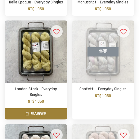
Belle Epoque - Everyday Singles
Manuscript - Everyday Singles
NT$ 1,050
NT$ 1,050
售完
London Stock - Everyday
Confetti - Everyday Singles
Singles
NT$ 1,050
NT$ 1,050
加入購物車