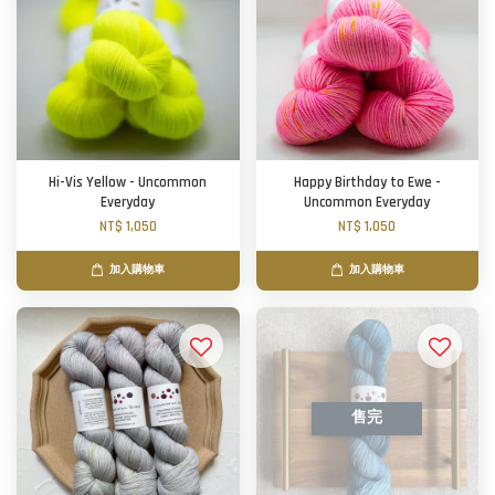
Hi-Vis Yellow - Uncommon
Happy Birthday to Ewe -
Everyday
Uncommon Everyday
NT$ 1,050
NT$ 1,050
加入購物車
加入購物車
售完