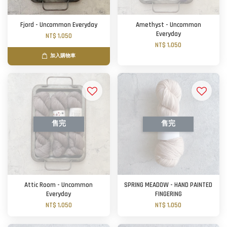
Fjord - Uncommon Everyday
Amethyst - Uncommon
Everyday
NT$ 1,050
NT$ 1,050
加入購物車
售完
售完
Attic Room - Uncommon
SPRING MEADOW - HAND PAINTED
Everyday
FINGERING
NT$ 1,050
NT$ 1,050